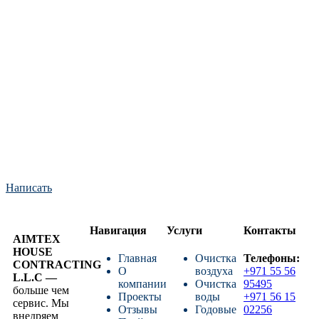
комфорт
Оставьте заявку, и мы предложим решение под ваши задачи
Написать
Навигация
Услуги
Контакты
AIMTEX
HOUSE
Главная
Очистка
Телефоны:
CONTRACTING
О
воздуха
+971 55 56
L.L.C —
компании
Очистка
95495
больше чем
Проекты
воды
+971 56 15
сервис. Мы
Отзывы
Годовые
02256
внедряем