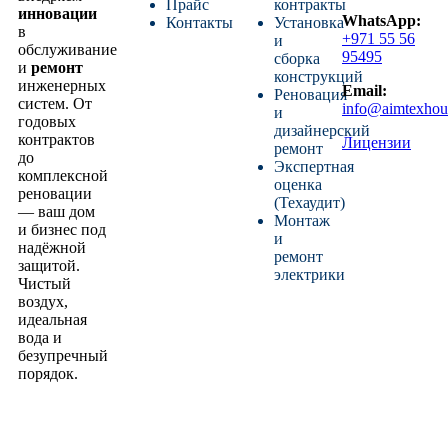
Прайс
контракты
инновации
WhatsApp:
Контакты
Установка
в
+971 55 56
и
обслуживание
95495
сборка
и
ремонт
конструкций
инженерных
Email:
Реновация
систем. От
info@aimtexhou
и
годовых
дизайнерский
контрактов
Лицензии
ремонт
до
Экспертная
комплексной
оценка
реновации
(Техаудит)
— ваш дом
Монтаж
и бизнес под
и
надёжной
ремонт
защитой.
электрики
Чистый
воздух,
идеальная
вода и
безупречный
порядок.